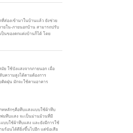
ที่ส่องเข้ามาในบ้านแล้ว ยังช่วย
้งภายใน-ภายนอกบ้าน สามารถปรับ
ป็นของตกแต่งบ้านก็ได้ โดย
นสมัย ใช้บังแสงจากภายนอก เมื่อ
ระดับความสูงได้ตามต้องการ
ยติดฝุ่น มักจะใช้ตามอาคาร
เภทหลักๆคือทึบแสงแบบใช้ผ้าทึบ
มทึบแสง จะเป็นม่านม้วนที่มี
นแบบใช้ผ้าทึบแสง และยังมีการใช้
้อนได้ดียิ่งขึ้นไปอีก แต่ข้อเสีย