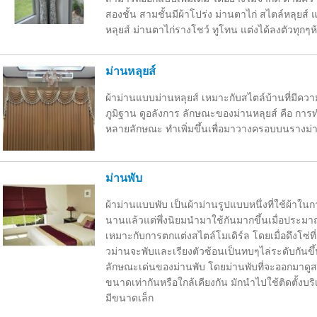
สองชั้น สามชั้นมีผ้าโปร่ง ม่านตาไก่ สไตล์หลุยส
หลุยส์ ม่านตาไก่รางโชว์ ทูโทน แต่งได้ลงตัวทุกๆห
ม่านหลุยส์
ผ้าม่านแบบม่านหลุยส์ เหมาะกับสไตล์บ้านที่มีควา
ภูมิฐาน ดูอลังการ ลักษณะของม่านหลุยส์ คือ การท
หลายลักษณะ ทำเพิ่มขึ้นเพื่อมาวางครอบบนรางม่
ม่านพับ
ผ้าม่านแบบพับ เป็นผ้าม่านรูปแบบหนึ่งที่ใช้ผ้าในก
นานแล้วแต่พึ่งนิยมนำมาใช้กันมากขึ้นเมื่อประมาณ 1
เหมาะกับการตกแต่งสไตล์โมเดิร์ล โดยเมื่อดึงโซ่ที่อย
วม่านจะพับและเรียงตัวซ้อนเป็นทบๆไล่ระดับกันขึ้น
ลักษณะเด่นของม่านพับ โดยม่านพับที่จะออกมาดูส
ขนาดเท่ากันหรือใกล้เคียงกัน มักนำไปใช้ติดตั้งบ
มีขนาดเล็ก