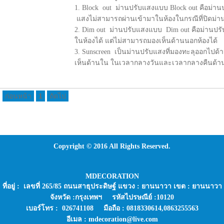
1. Block out ม่านปรับแสงแบบ Block out คือม่าน
แสงไม่สามารถผ่านเข้ามาในห้องในกรณีที่ปิดม่
2. Dim out ม่านปรับแสงแบบ Dim out คือม่านปร
ในห้องได้ แต่ไม่สามารถมองเห็นด้านนอกห้องได้
3. Sunscreen เป็นม่านปรับแสงที่มองทะลุออกไปด้
เห็นด้านใน ในเวลากลางวันและเวลากลางคืนด้านท
ก่อนหน้า
1
ถัดไป
Copyright © 2016 All Rights Reserved.
MDECORATION
ที่อยู่ : เลขที่ 265/85 ถนนสาธุประดิษฐ์ แขวง : ยานนาวา เขต : ยานนาวา
จังหวัด :กรุงเทพฯ รหัสไปรษณีย์ :10120
เบอร์โทร : 026741108 มือถือ : 0818330614,0863255563
อีเมล : mdecoration@live.com