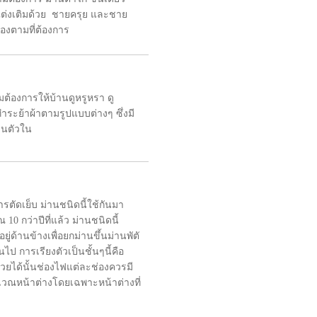
์ แต่งเติมด้วย ชายครุย และชาย
้องตามที่ต้องการ
มต้องการให้บ้านดูหรูหรา ดู
ำระย้าผ้าตามรูปแบบต่างๆ ซึ่งมี
านตัวใน
ารตัดเย็บ ม่านชนิดนี้ใช้กันมา
0 กว่าปีที่แล้ว ม่านชนิดนี้
ู่ด้านข้างเพื่อยกม่านขึ้นม่านพัตั
ไป การเรียงตัวเป็นชั้นๆนี้คือ
วยได้นั้นช่องไฟแต่ละช่องควรมี
ริเวณหน้าต่างโดยเฉพาะหน้าต่างที่