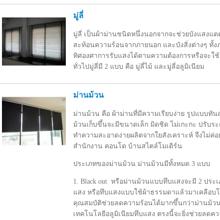
มู่ลี่
มู่ลี่ เป็นผ้าม่านชนิดหนึ่งนอกจากจะช่วยบังแสงแดด
สะท้อนความร้อนจากภายนอก และบังสิ่งต่างๆ ทั
ทิศองศาการรับแสงได้ตามความต้องการหรือจะใช้เ
ทั่วไปมู่ลี่มี 2 แบบ คือ มู่ลี่ไม้ และมู่ลี่อลูมิเนียม
ม่านม้วน
ม่านม้วน คือ ผ้าม่านที่มีความเรียบง่าย รูปแบบทั
ม้วนเก็บขึ้นจะมีขนาดเล็ก มิดชิด ไม่เกะกะ ปรับ
ทำความสะอาดง่ายผลิตจากใยสังเคราะห์ จึงไม่ค่อ
สำนักงาน คอนโด บ้านสไตล์โมเดิร์น
ประเภทของม่านม้วน ม่านม้วนมีทั้งหมด 3 แบบ
1. Black out หรือม่านม้วนแบบทึบแสงจะมี 2 ประ
แสง หรือทึบแสงแบบใช้ผ้าธรรมดาแล้วมาเคลือบโฟ
คุณสมบัติช่วยลดความร้อนได้มากขึ้นกว่าม่านม้ว
เทคโนโลยีอลูมิเนียมทึบแสง ตรงนี้จะยิ่งช่วยลดความร